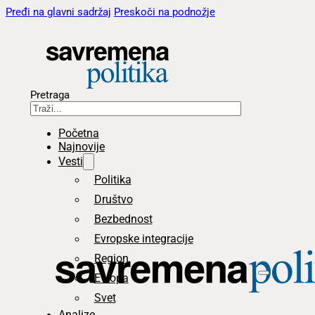
Pređi na glavni sadržaj
Preskoči na podnožje
Pretraga
Početna
Najnovije
Vesti
Politika
Društvo
Bezbednost
Evropske integracije
Region
Evropa
Svet
Analize