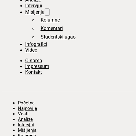
Intervjui
Mišljenja
Kolumne
Komentari
Studentski ugao
Infografici
Video
O nama
Impressum
Kontakt
Početna
Najnovije
Vesti
Analize
Intervjui
Mišljenja
Kolumne