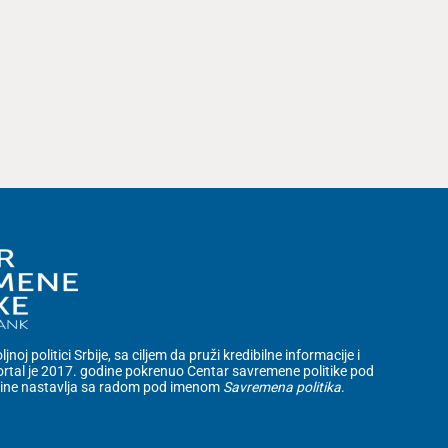
noj politici Srbije, sa ciljem da pruži kredibilne informacije i
rtal je 2017. godine pokrenuo Centar savremene politike pod
dine nastavlja sa radom pod imenom
Savremena politika
.