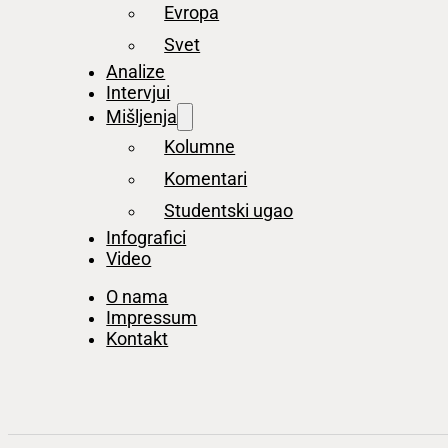
Evropa
Svet
Analize
Intervjui
Mišljenja
Kolumne
Komentari
Studentski ugao
Infografici
Video
O nama
Impressum
Kontakt