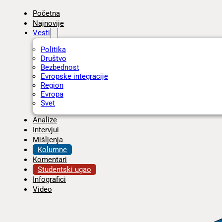
Početna
Najnovije
Vesti
Politika
Društvo
Bezbednost
Evropske integracije
Region
Evropa
Svet
Analize
Intervjui
Mišljenja
Kolumne
Komentari
Studentski ugao
Infografici
Video