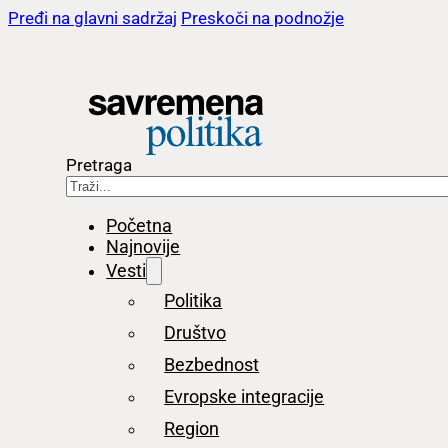
Pređi na glavni sadržaj
Preskoči na podnožje
Pretraga
Početna
Najnovije
Vesti
Politika
Društvo
Bezbednost
Evropske integracije
Region