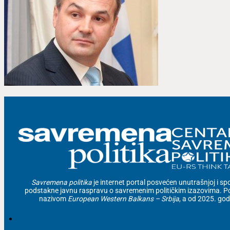
Savremena politika
je internet portal posvećen unutrašnjoj i spolj
podstakne javnu raspravu o savremenim političkim izazovima. Po
nazivom
European Western Balkans – Srbija
, a od 2025. go