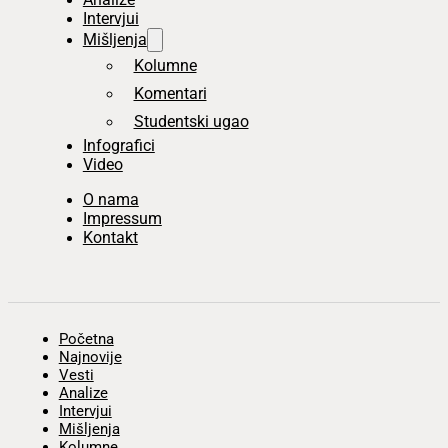
Intervjui
Mišljenja
Kolumne
Komentari
Studentski ugao
Infografici
Video
O nama
Impressum
Kontakt
Početna
Najnovije
Vesti
Analize
Intervjui
Mišljenja
Kolumne