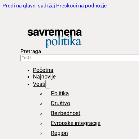
Pređi na glavni sadržaj
Preskoči na podnožje
Pretraga
Početna
Najnovije
Vesti
Politika
Društvo
Bezbednost
Evropske integracije
Region