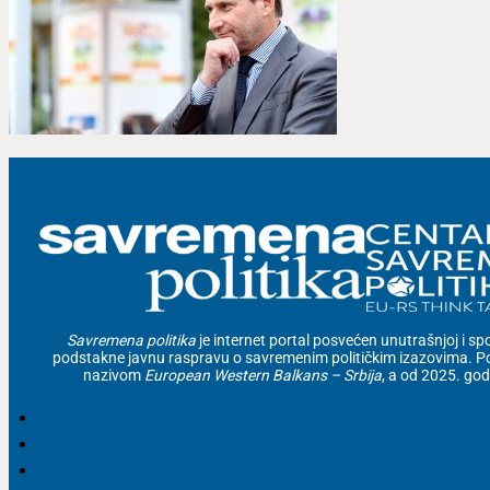
Savremena politika
je internet portal posvećen unutrašnjoj i spolj
podstakne javnu raspravu o savremenim političkim izazovima. Po
nazivom
European Western Balkans – Srbija
, a od 2025. go