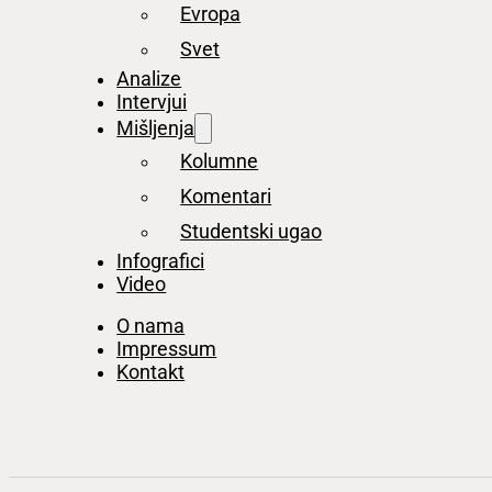
Evropa
Svet
Analize
Intervjui
Mišljenja
Kolumne
Komentari
Studentski ugao
Infografici
Video
O nama
Impressum
Kontakt