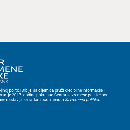
noj politici Srbije, sa ciljem da pruži kredibilne informacije i
rtal je 2017. godine pokrenuo Centar savremene politike pod
dine nastavlja sa radom pod imenom
Savremena politika
.