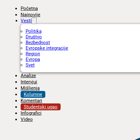
Početna
Najnovije
Vesti
Politika
Društvo
Bezbednost
Evropske integracije
Region
Evropa
Svet
Analize
Intervjui
Mišljenja
Kolumne
Komentari
Studentski ugao
Infografici
Video