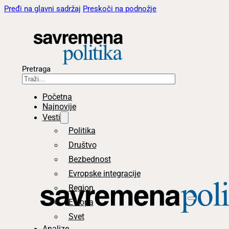
Pređi na glavni sadržaj
Preskoči na podnožje
Pretraga
Početna
Najnovije
Vesti
Politika
Društvo
Bezbednost
Evropske integracije
Region
Evropa
Svet
Analize