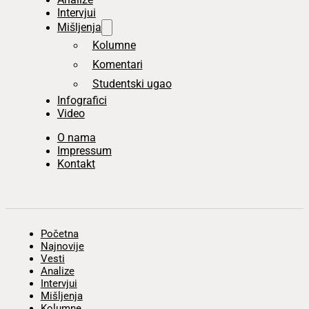
Intervjui
Mišljenja
Kolumne
Komentari
Studentski ugao
Infografici
Video
O nama
Impressum
Kontakt
Početna
Najnovije
Vesti
Analize
Intervjui
Mišljenja
Kolumne