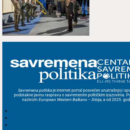
Savremena politika
je internet portal posvećen unutrašnjoj i spolj
podstakne javnu raspravu o savremenim političkim izazovima. Po
nazivom
European Western Balkans – Srbija
, a od 2025. go