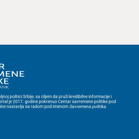
noj politici Srbije, sa ciljem da pruži kredibilne informacije i
rtal je 2017. godine pokrenuo Centar savremene politike pod
dine nastavlja sa radom pod imenom
Savremena politika
.