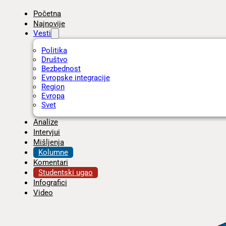
Početna
Najnovije
Vesti
Politika
Društvo
Bezbednost
Evropske integracije
Region
Evropa
Svet
Analize
Intervjui
Mišljenja
Kolumne
Komentari
Studentski ugao
Infografici
Video