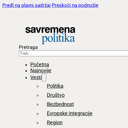
Pređi na glavni sadržaj
Preskoči na podnožje
Pretraga
Početna
Najnovije
Vesti
Politika
Društvo
Bezbednost
Evropske integracije
Region