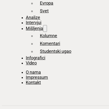
Evropa
Svet
Analize
Intervjui
Mišljenja
Kolumne
Komentari
Studentski ugao
Infografici
Video
O nama
Impressum
Kontakt