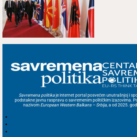
Savremena politika
je internet portal posvećen unutrašnjoj i spolj
podstakne javnu raspravu o savremenim političkim izazovima. Po
nazivom
European Western Balkans – Srbija
, a od 2025. go