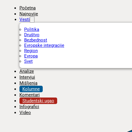
Početna
Najnovije
Vesti
Politika
Društvo
Bezbednost
Evropske integracije
Region
Evropa
Svet
Analize
Intervjui
Mišljenja
Kolumne
Komentari
Studentski ugao
Infografici
Video