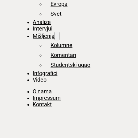
Evropa
Svet
Analize
Intervjui
Mišljenja
Kolumne
Komentari
Studentski ugao
Infografici
Video
O nama
Impressum
Kontakt