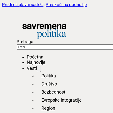
Pređi na glavni sadržaj
Preskoči na podnožje
Pretraga
Početna
Najnovije
Vesti
Politika
Društvo
Bezbednost
Evropske integracije
Region