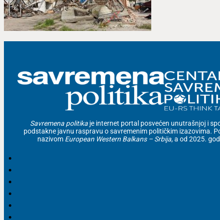
Savremena politika
je internet portal posvećen unutrašnjoj i spolj
podstakne javnu raspravu o savremenim političkim izazovima. Po
nazivom
European Western Balkans – Srbija
, a od 2025. go