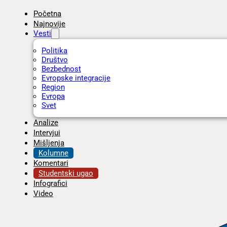
Početna
Najnovije
Vesti
Politika
Društvo
Bezbednost
Evropske integracije
Region
Evropa
Svet
Analize
Intervjui
Mišljenja
Kolumne
Komentari
Studentski ugao
Infografici
Video