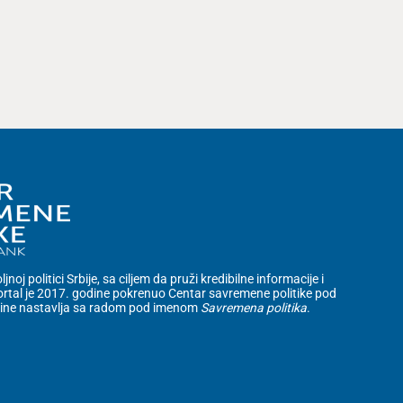
noj politici Srbije, sa ciljem da pruži kredibilne informacije i
rtal je 2017. godine pokrenuo Centar savremene politike pod
dine nastavlja sa radom pod imenom
Savremena politika
.