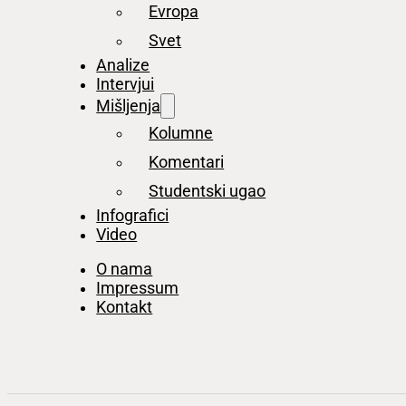
Evropa
Svet
Analize
Intervjui
Mišljenja
Kolumne
Komentari
Studentski ugao
Infografici
Video
O nama
Impressum
Kontakt