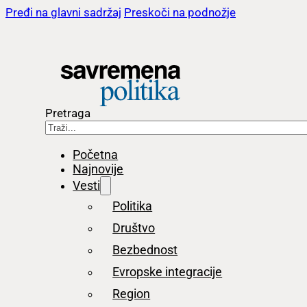
Pređi na glavni sadržaj
Preskoči na podnožje
Pretraga
Početna
Najnovije
Vesti
Politika
Društvo
Bezbednost
Evropske integracije
Region