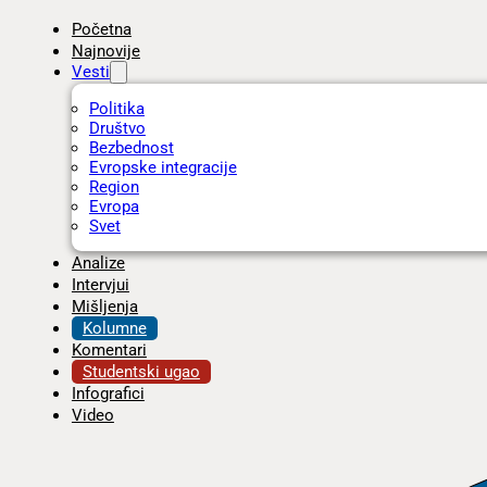
Početna
Najnovije
Vesti
Politika
Društvo
Bezbednost
Evropske integracije
Region
Evropa
Svet
Analize
Intervjui
Mišljenja
Kolumne
Komentari
Studentski ugao
Infografici
Video