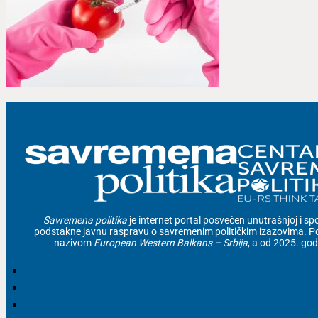
Savremena politika
je internet portal posvećen unutrašnjoj i spolj
podstakne javnu raspravu o savremenim političkim izazovima. Po
nazivom
European Western Balkans – Srbija
, a od 2025. go