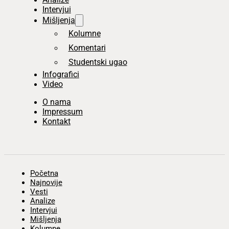
Intervjui
Mišljenja
Kolumne
Komentari
Studentski ugao
Infografici
Video
O nama
Impressum
Kontakt
Početna
Najnovije
Vesti
Analize
Intervjui
Mišljenja
Kolumne