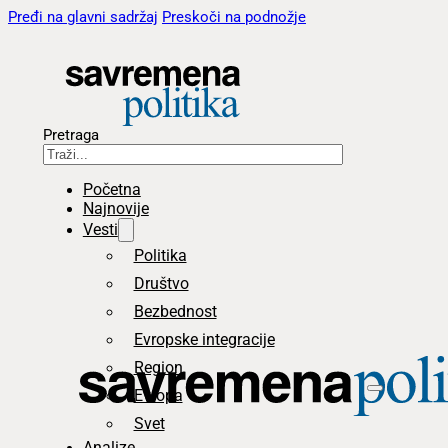
Pređi na glavni sadržaj
Preskoči na podnožje
Pretraga
Početna
Najnovije
Vesti
Politika
Društvo
Bezbednost
Evropske integracije
Region
Evropa
Svet
Analize