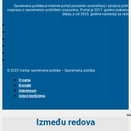
Savremena politika
je internet portal posvećen unutrašnjoj i spoljnoj politic
raspravu o savremenim političkim izazovima. Portal je 2017. godine pokrenu
Srbija
, a od 2025. godine nastavlja sa ra
© 2025 Centar savremene politike – Savremena politika
O nama
Kontakt
Impressum
Uslovi korišćenja
Između redova