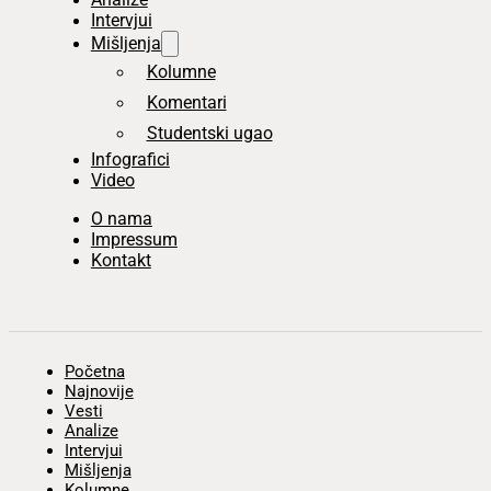
Intervjui
Mišljenja
Kolumne
Komentari
Studentski ugao
Infografici
Video
O nama
Impressum
Kontakt
Početna
Najnovije
Vesti
Analize
Intervjui
Mišljenja
Kolumne