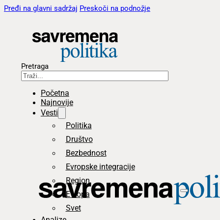
Pređi na glavni sadržaj
Preskoči na podnožje
Pretraga
Početna
Najnovije
Vesti
Politika
Društvo
Bezbednost
Evropske integracije
Region
Evropa
Svet
Analize