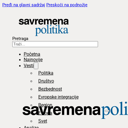
Pređi na glavni sadržaj
Preskoči na podnožje
Pretraga
Početna
Najnovije
Vesti
Politika
Društvo
Bezbednost
Evropske integracije
Region
Evropa
Svet
Analize