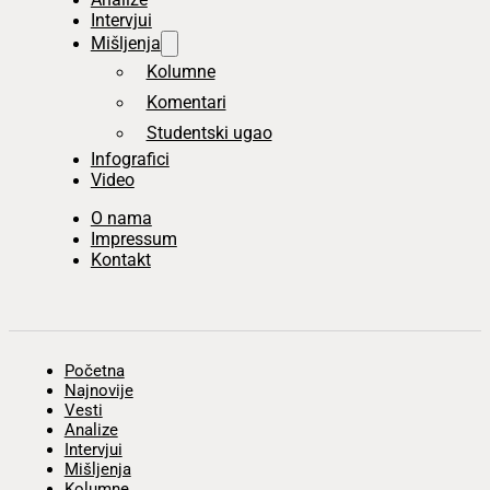
Intervjui
Mišljenja
Kolumne
Komentari
Studentski ugao
Infografici
Video
O nama
Impressum
Kontakt
Početna
Najnovije
Vesti
Analize
Intervjui
Mišljenja
Kolumne