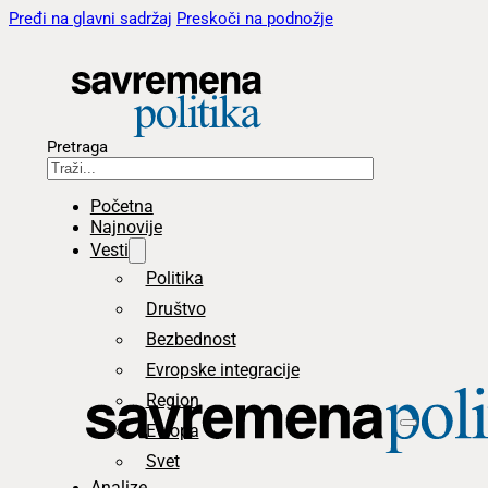
Pređi na glavni sadržaj
Preskoči na podnožje
Pretraga
Početna
Najnovije
Vesti
Politika
Društvo
Bezbednost
Evropske integracije
Region
Evropa
Svet
Analize