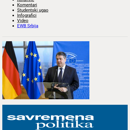
Komentari
Studentski ugao
Infografici
Video
EWB Srbija