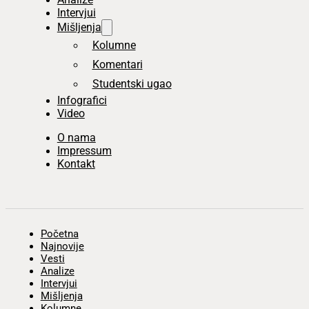
Intervjui
Mišljenja
Kolumne
Komentari
Studentski ugao
Infografici
Video
O nama
Impressum
Kontakt
Početna
Najnovije
Vesti
Analize
Intervjui
Mišljenja
Kolumne