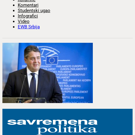
Komentari
Studentski ugao
Infografici
Video
EWB Srbija