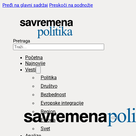
Pređi na glavni sadržaj
Preskoči na podnožje
Pretraga
Početna
Najnovije
Vesti
Politika
Društvo
Bezbednost
Evropske integracije
Region
Evropa
Svet
Analize