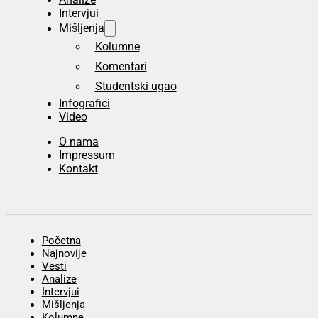
Intervjui
Mišljenja
Kolumne
Komentari
Studentski ugao
Infografici
Video
O nama
Impressum
Kontakt
Početna
Najnovije
Vesti
Analize
Intervjui
Mišljenja
Kolumne