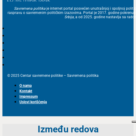
Savremena politika
je internet portal posvećen unutrašnjoj i spoljnoj politic
raspravu o savremenim političkim izazovima. Portal je 2017. godine pokrenu
Srbija
, a od 2025. godine nastavlja sa ra
© 2025 Centar savremene politike – Savremena politika
O nama
Kontakt
Impressum
Uslovi korišćenja
Između redova