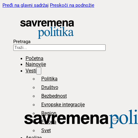
Pređi na glavni sadržaj
Preskoči na podnožje
Pretraga
Početna
Najnovije
Vesti
Politika
Društvo
Bezbednost
Evropske integracije
Region
Evropa
Svet
Analize