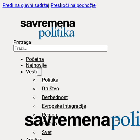
Pređi na glavni sadržaj
Preskoči na podnožje
Pretraga
Početna
Najnovije
Vesti
Politika
Društvo
Bezbednost
Evropske integracije
Region
Evropa
Svet
Analize