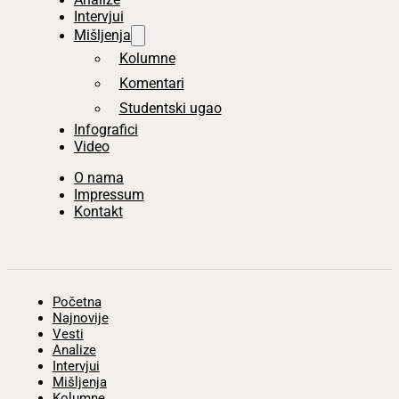
Intervjui
Mišljenja
Kolumne
Komentari
Studentski ugao
Infografici
Video
O nama
Impressum
Kontakt
Početna
Najnovije
Vesti
Analize
Intervjui
Mišljenja
Kolumne