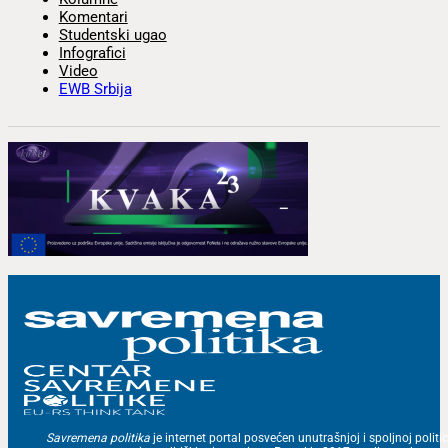
Komentari
Studentski ugao
Infografici
Video
EWB Srbija
Savremena politika
je internet portal posvećen unutrašnjoj i spoljnoj politic