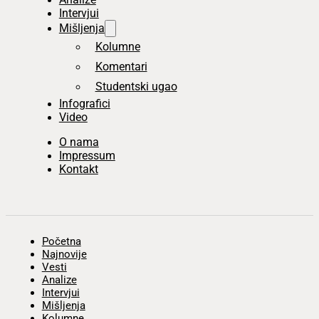
Intervjui
Mišljenja
Kolumne
Komentari
Studentski ugao
Infografici
Video
O nama
Impressum
Kontakt
Početna
Najnovije
Vesti
Analize
Intervjui
Mišljenja
Kolumne