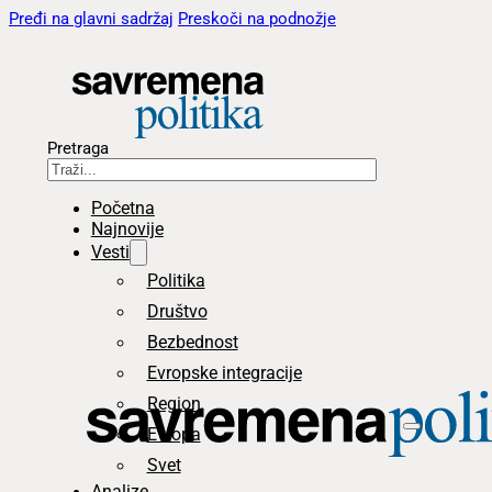
Pređi na glavni sadržaj
Preskoči na podnožje
Pretraga
Početna
Najnovije
Vesti
Politika
Društvo
Bezbednost
Evropske integracije
Region
Evropa
Svet
Analize