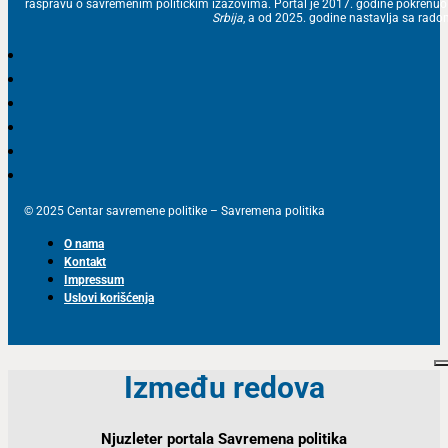
raspravu o savremenim političkim izazovima. Portal je 2017. godine pokrenu
Srbija
, a od 2025. godine nastavlja sa ra
© 2025 Centar savremene politike – Savremena politika
O nama
Kontakt
Impressum
Uslovi korišćenja
Između redova
Njuzleter portala Savremena politika