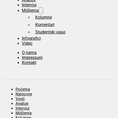
Intervjui
Mišljenja
Kolumne
Komentari
Studentski ugao
Infografici
Video
O nama
Impressum
Kontakt
Početna
Najnovije
Vesti
Analize
Intervjui
Mišljenja
Kolumne