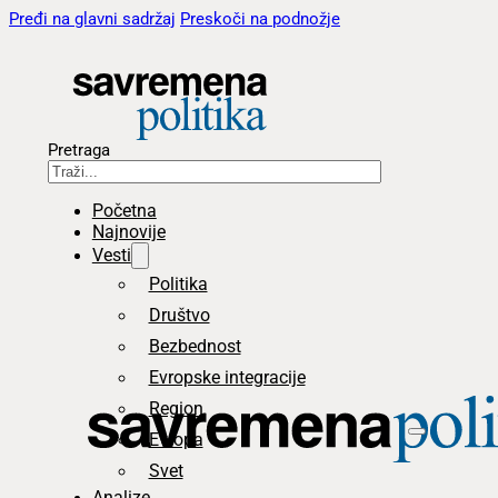
Pređi na glavni sadržaj
Preskoči na podnožje
Pretraga
Početna
Najnovije
Vesti
Politika
Društvo
Bezbednost
Evropske integracije
Region
Evropa
Svet
Analize