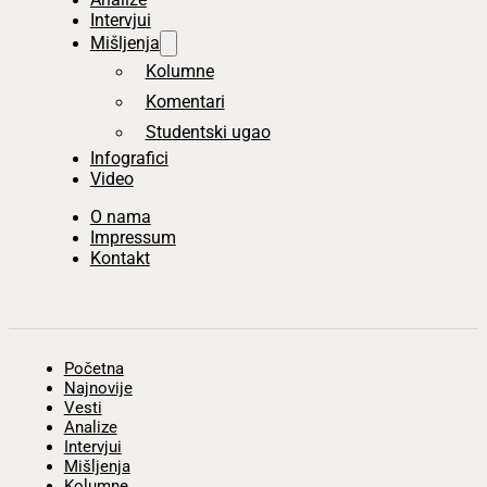
Intervjui
Mišljenja
Kolumne
Komentari
Studentski ugao
Infografici
Video
O nama
Impressum
Kontakt
Početna
Najnovije
Vesti
Analize
Intervjui
Mišljenja
Kolumne