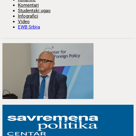
Komentari
Studentski ugao
Infografici
Video
EWB Srbija