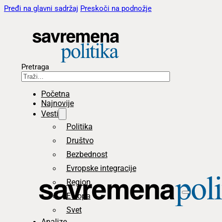
Pređi na glavni sadržaj
Preskoči na podnožje
Pretraga
Početna
Najnovije
Vesti
Politika
Društvo
Bezbednost
Evropske integracije
Region
Evropa
Svet
Analize