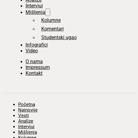
Intervjui
Mišljenja
Kolumne
Komentari
Studentski ugao
Infografici
Video
O nama
Impressum
Kontakt
Početna
Najnovije
Vesti
Analize
Intervjui
Mišljenja
Kolumne