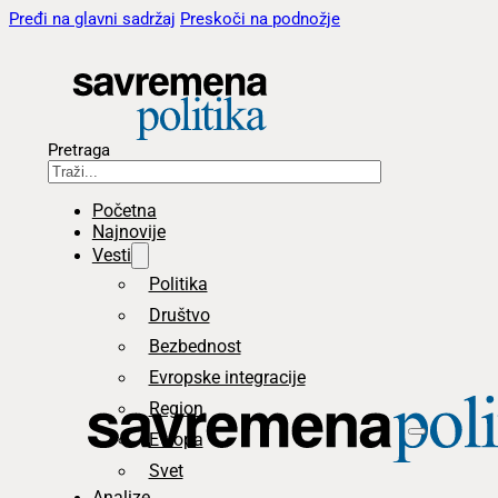
Pređi na glavni sadržaj
Preskoči na podnožje
Pretraga
Početna
Najnovije
Vesti
Politika
Društvo
Bezbednost
Evropske integracije
Region
Evropa
Svet
Analize