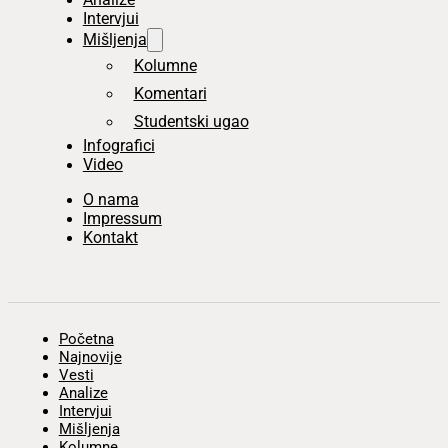
Intervjui
Mišljenja
Kolumne
Komentari
Studentski ugao
Infografici
Video
O nama
Impressum
Kontakt
Početna
Najnovije
Vesti
Analize
Intervjui
Mišljenja
Kolumne