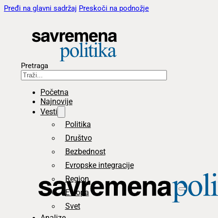
Pređi na glavni sadržaj
Preskoči na podnožje
Pretraga
Početna
Najnovije
Vesti
Politika
Društvo
Bezbednost
Evropske integracije
Region
Evropa
Svet
Analize