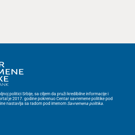
noj politici Srbije, sa ciljem da pruži kredibilne informacije i
rtal je 2017. godine pokrenuo Centar savremene politike pod
dine nastavlja sa radom pod imenom
Savremena politika
.