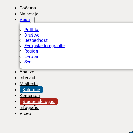
Početna
Najnovije
Vesti
Politika
Društvo
Bezbednost
Evropske integracije
Region
Evropa
Svet
Analize
Intervjui
Mišljenja
Kolumne
Komentari
Studentski ugao
Infografici
Video