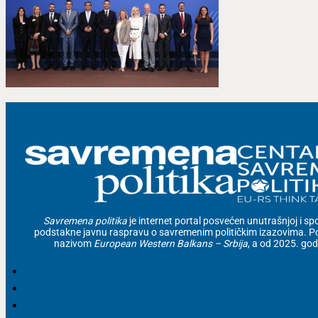
Savremena politika
je internet portal posvećen unutrašnjoj i spolj
podstakne javnu raspravu o savremenim političkim izazovima. Po
nazivom
European Western Balkans – Srbija
, a od 2025. go