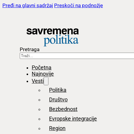
Pređi na glavni sadržaj
Preskoči na podnožje
Pretraga
Početna
Najnovije
Vesti
Politika
Društvo
Bezbednost
Evropske integracije
Region