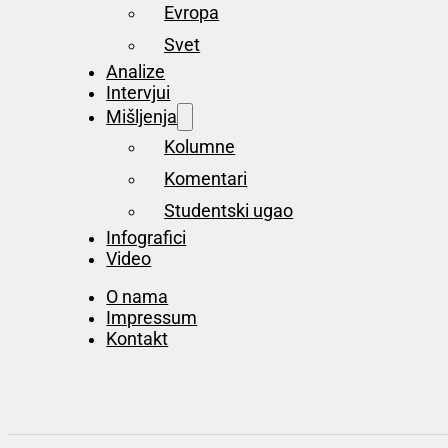
Evropa
Svet
Analize
Intervjui
Mišljenja
Kolumne
Komentari
Studentski ugao
Infografici
Video
O nama
Impressum
Kontakt