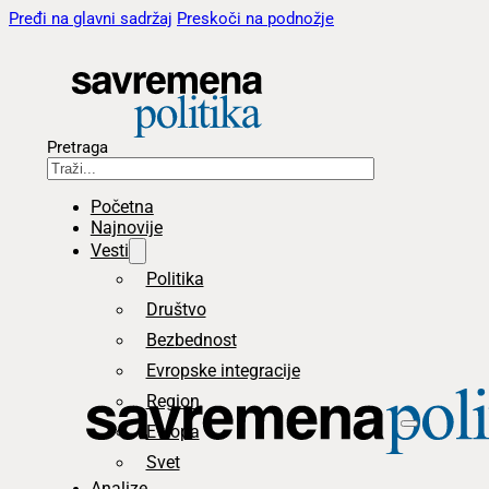
Pređi na glavni sadržaj
Preskoči na podnožje
Pretraga
Početna
Najnovije
Vesti
Politika
Društvo
Bezbednost
Evropske integracije
Region
Evropa
Svet
Analize