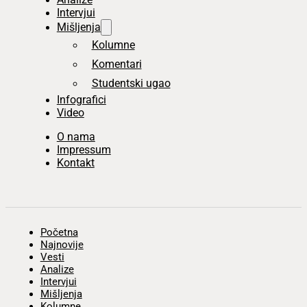
Intervjui
Mišljenja
Kolumne
Komentari
Studentski ugao
Infografici
Video
O nama
Impressum
Kontakt
Početna
Najnovije
Vesti
Analize
Intervjui
Mišljenja
Kolumne