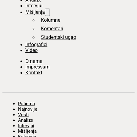
Intervjui
Mišljenja
Kolumne
Komentari
Studentski ugao
Infografici
Video
O nama
Impressum
Kontakt
Početna
Najnovije
Vesti
Analize
Intervjui
Mišljenja
Kolumne