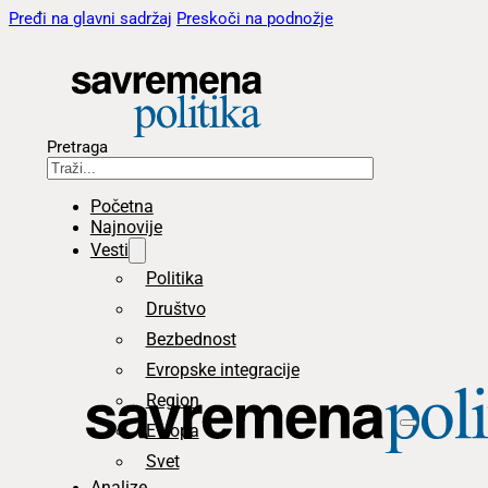
Pređi na glavni sadržaj
Preskoči na podnožje
Pretraga
Početna
Najnovije
Vesti
Politika
Društvo
Bezbednost
Evropske integracije
Region
Evropa
Svet
Analize