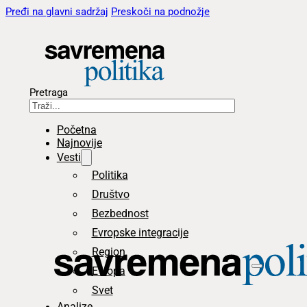
Pređi na glavni sadržaj
Preskoči na podnožje
Pretraga
Početna
Najnovije
Vesti
Politika
Društvo
Bezbednost
Evropske integracije
Region
Evropa
Svet
Analize