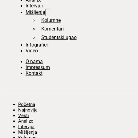
Intervjui
Mišljenja
Kolumne
Komentari
Studentski ugao
Infografici
Video
O nama
Impressum
Kontakt
Početna
Najnovije
Vesti
Analize
Intervjui
Mišljenja
Kolumne