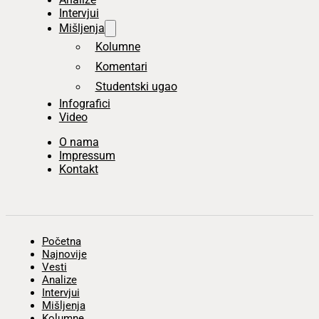
Intervjui
Mišljenja
Kolumne
Komentari
Studentski ugao
Infografici
Video
O nama
Impressum
Kontakt
Početna
Najnovije
Vesti
Analize
Intervjui
Mišljenja
Kolumne