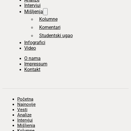
Intervjui
Mišljenja
Kolumne
Komentari
Studentski ugao
Infografici
Video
O nama
Impressum
Kontakt
Početna
Najnovije
Vesti
Analize
Intervjui
Mišljenja
Kolumne