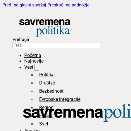
Pređi na glavni sadržaj
Preskoči na podnožje
Pretraga
Početna
Najnovije
Vesti
Politika
Društvo
Bezbednost
Evropske integracije
Region
Evropa
Svet
Analize