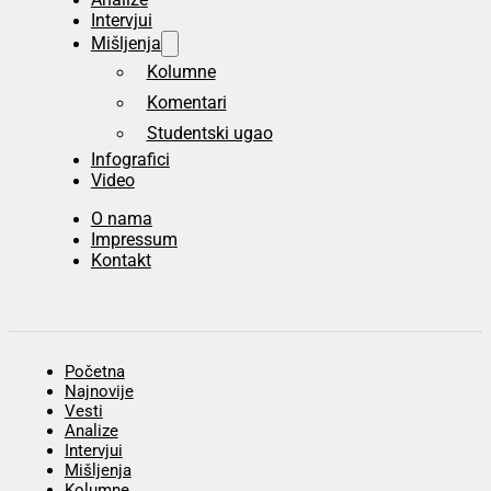
Intervjui
Mišljenja
Kolumne
Komentari
Studentski ugao
Infografici
Video
O nama
Impressum
Kontakt
Početna
Najnovije
Vesti
Analize
Intervjui
Mišljenja
Kolumne