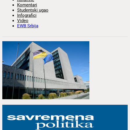
Komentari
Studentski ugao
Infografici
Video
EWB Srbija