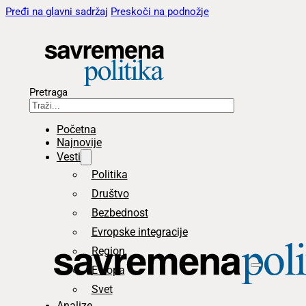
Pređi na glavni sadržaj
Preskoči na podnožje
Pretraga
Početna
Najnovije
Vesti
Politika
Društvo
Bezbednost
Evropske integracije
Region
Evropa
Svet
Analize