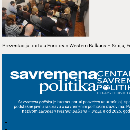
Prezentacija portala European Western Balkans – Srbija; F
Savremena politika
je internet portal posvećen unutrašnjoj i spolj
podstakne javnu raspravu o savremenim političkim izazovima. Po
nazivom
European Western Balkans – Srbija
, a od 2025. go