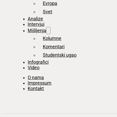
Evropa
Svet
Analize
Intervjui
Mišljenja
Kolumne
Komentari
Studentski ugao
Infografici
Video
O nama
Impressum
Kontakt