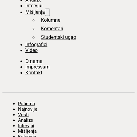
Intervjui
Mišljenja
Kolumne
Komentari
Studentski ugao
Infografici
Video
O nama
Impressum
Kontakt
Početna
Najnovije
Vesti
Analize
Intervjui
Mišljenja
Kolumne