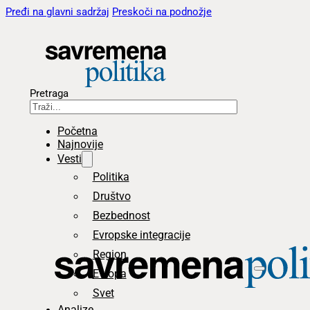
Pređi na glavni sadržaj
Preskoči na podnožje
Pretraga
Početna
Najnovije
Vesti
Politika
Društvo
Bezbednost
Evropske integracije
Region
Evropa
Svet
Analize