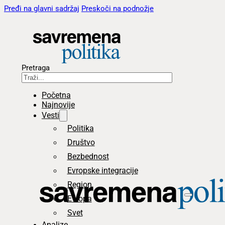
Pređi na glavni sadržaj
Preskoči na podnožje
Pretraga
Početna
Najnovije
Vesti
Politika
Društvo
Bezbednost
Evropske integracije
Region
Evropa
Svet
Analize