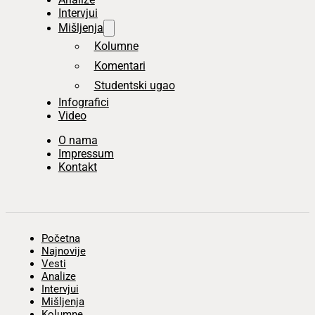
Intervjui
Mišljenja
Kolumne
Komentari
Studentski ugao
Infografici
Video
O nama
Impressum
Kontakt
Početna
Najnovije
Vesti
Analize
Intervjui
Mišljenja
Kolumne