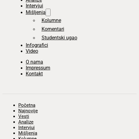
Intervjui
Mišljenja
Kolumne
Komentari
Studentski ugao
Infografici
Video
O nama
Impressum
Kontakt
Početna
Najnovije
Vesti
Analize
Intervjui
Mišljenja
Kolumne