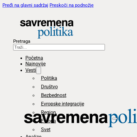
Pređi na glavni sadržaj
Preskoči na podnožje
Pretraga
Početna
Najnovije
Vesti
Politika
Društvo
Bezbednost
Evropske integracije
Region
Evropa
Svet
Analize