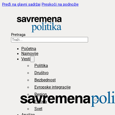
Pređi na glavni sadržaj
Preskoči na podnožje
Pretraga
Početna
Najnovije
Vesti
Politika
Društvo
Bezbednost
Evropske integracije
Region
Evropa
Svet
Analize