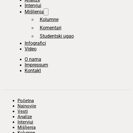
Intervjui
Mišljenja
Kolumne
Komentari
Studentski ugao
Infografici
Video
O nama
Impressum
Kontakt
Početna
Najnovije
Vesti
Analize
Intervjui
Mišljenja
Kolumne