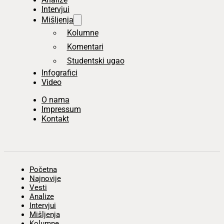
Intervjui
Mišljenja
Kolumne
Komentari
Studentski ugao
Infografici
Video
O nama
Impressum
Kontakt
Početna
Najnovije
Vesti
Analize
Intervjui
Mišljenja
Kolumne