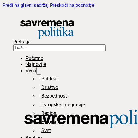
Pređi na glavni sadržaj
Preskoči na podnožje
Pretraga
Početna
Najnovije
Vesti
Politika
Društvo
Bezbednost
Evropske integracije
Region
Evropa
Svet
Analize