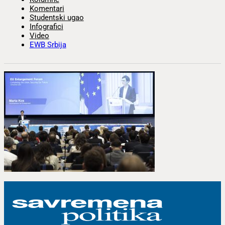
Komentari
Studentski ugao
Infografici
Video
EWB Srbija