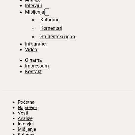
Intervjui
Mišljenja
Kolumne
Komentari
Studentski ugao
Infografici
Video
O nama
Impressum
Kontakt
Početna
Najnovije
Vesti
Analize
Intervjui
Mišljenja
Kolumne