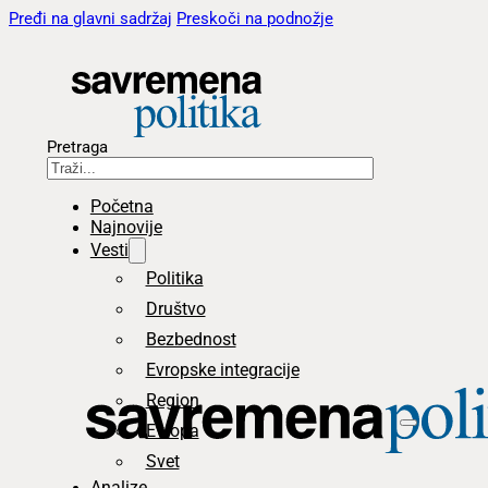
Pređi na glavni sadržaj
Preskoči na podnožje
Pretraga
Početna
Najnovije
Vesti
Politika
Društvo
Bezbednost
Evropske integracije
Region
Evropa
Svet
Analize