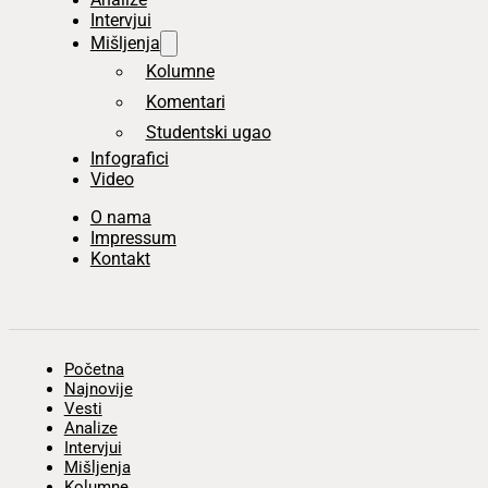
Intervjui
Mišljenja
Kolumne
Komentari
Studentski ugao
Infografici
Video
O nama
Impressum
Kontakt
Početna
Najnovije
Vesti
Analize
Intervjui
Mišljenja
Kolumne