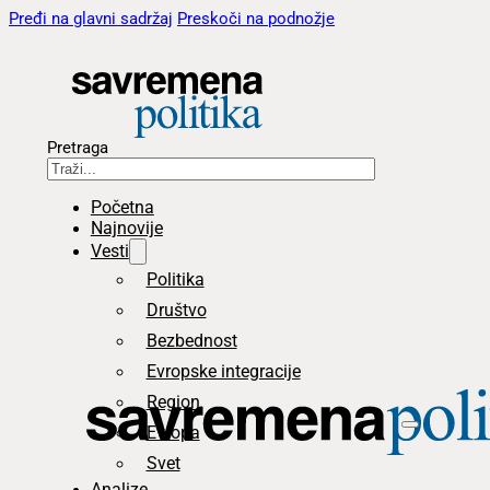
Pređi na glavni sadržaj
Preskoči na podnožje
Pretraga
Početna
Najnovije
Vesti
Politika
Društvo
Bezbednost
Evropske integracije
Region
Evropa
Svet
Analize