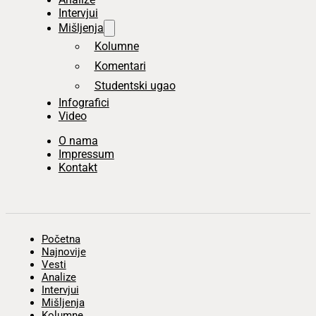
Intervjui
Mišljenja
Kolumne
Komentari
Studentski ugao
Infografici
Video
O nama
Impressum
Kontakt
Početna
Najnovije
Vesti
Analize
Intervjui
Mišljenja
Kolumne