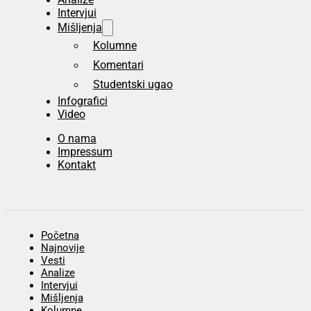
Intervjui
Mišljenja
Kolumne
Komentari
Studentski ugao
Infografici
Video
O nama
Impressum
Kontakt
Početna
Najnovije
Vesti
Analize
Intervjui
Mišljenja
Kolumne