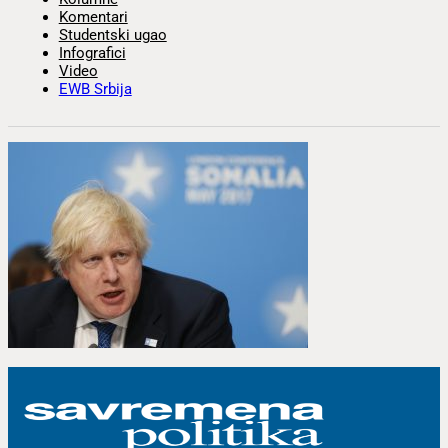
Komentari
Studentski ugao
Infografici
Video
EWB Srbija