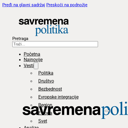
Pređi na glavni sadržaj
Preskoči na podnožje
Pretraga
Početna
Najnovije
Vesti
Politika
Društvo
Bezbednost
Evropske integracije
Region
Evropa
Svet
Analize