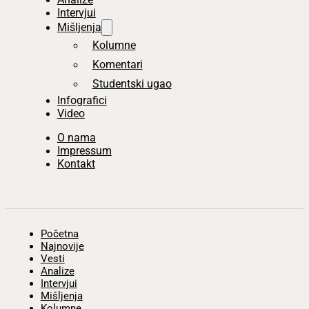
Intervjui
Mišljenja
Kolumne
Komentari
Studentski ugao
Infografici
Video
O nama
Impressum
Kontakt
Početna
Najnovije
Vesti
Analize
Intervjui
Mišljenja
Kolumne