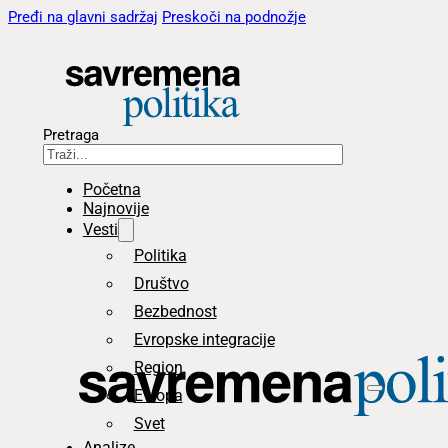
Pređi na glavni sadržaj
Preskoči na podnožje
Pretraga
Početna
Najnovije
Vesti
Politika
Društvo
Bezbednost
Evropske integracije
Region
Evropa
Svet
Analize