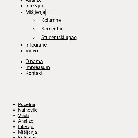
Intervjui
Mišljenja
Kolumne
Komentari
Studentski ugao
Infografici
Video
O nama
Impressum
Kontakt
Početna
Najnovije
Vesti
Analize
Intervjui
Mišljenja
Kolumne