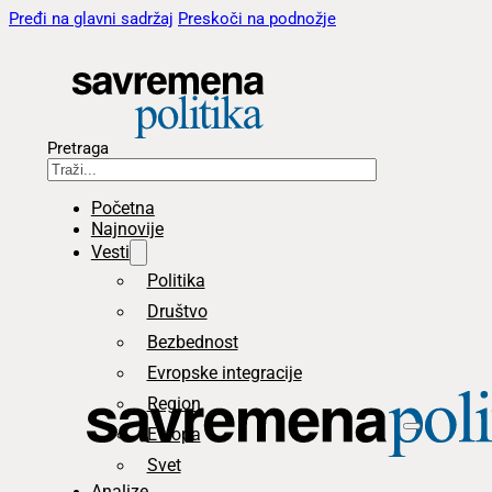
Pređi na glavni sadržaj
Preskoči na podnožje
Pretraga
Početna
Najnovije
Vesti
Politika
Društvo
Bezbednost
Evropske integracije
Region
Evropa
Svet
Analize