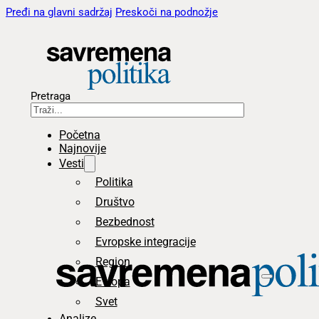
Pređi na glavni sadržaj
Preskoči na podnožje
Pretraga
Početna
Najnovije
Vesti
Politika
Društvo
Bezbednost
Evropske integracije
Region
Evropa
Svet
Analize