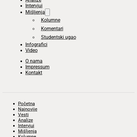
Intervjui
Mišljenja
Kolumne
Komentari
Studentski ugao
Infografici
Video
O nama
Impressum
Kontakt
Početna
Najnovije
Vesti
Analize
Intervjui
Mišljenja
Kolumne