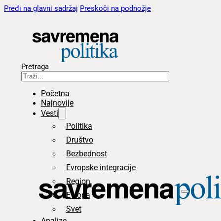
Pređi na glavni sadržaj
Preskoči na podnožje
Pretraga
Početna
Najnovije
Vesti
Politika
Društvo
Bezbednost
Evropske integracije
Region
Evropa
Svet
Analize