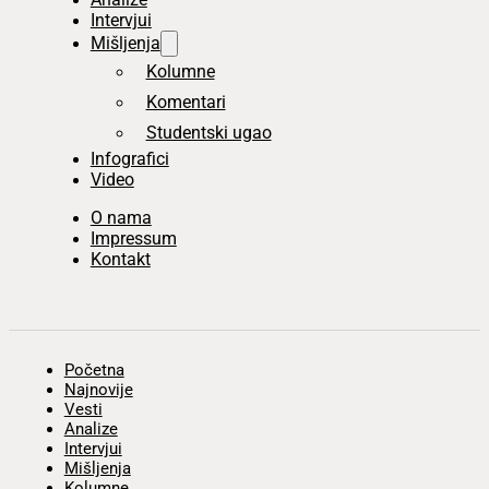
Intervjui
Mišljenja
Kolumne
Komentari
Studentski ugao
Infografici
Video
O nama
Impressum
Kontakt
Početna
Najnovije
Vesti
Analize
Intervjui
Mišljenja
Kolumne