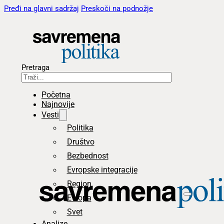
Pređi na glavni sadržaj
Preskoči na podnožje
Pretraga
Početna
Najnovije
Vesti
Politika
Društvo
Bezbednost
Evropske integracije
Region
Evropa
Svet
Analize