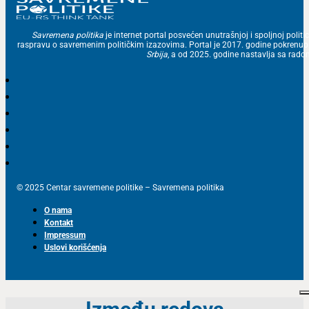
Savremena politika
je internet portal posvećen unutrašnjoj i spoljnoj politic
raspravu o savremenim političkim izazovima. Portal je 2017. godine pokrenu
Srbija
, a od 2025. godine nastavlja sa ra
© 2025 Centar savremene politike – Savremena politika
O nama
Kontakt
Impressum
Uslovi korišćenja