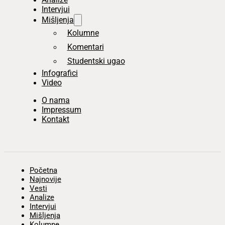
Intervjui
Mišljenja
Kolumne
Komentari
Studentski ugao
Infografici
Video
O nama
Impressum
Kontakt
Početna
Najnovije
Vesti
Analize
Intervjui
Mišljenja
Kolumne