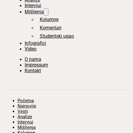
Intervjui
Mišljenja
Kolumne
Komentari
Studentski ugao
Infografici
Video
O nama
Impressum
Kontakt
Početna
Najnovije
Vesti
Analize
Intervjui
Mišljenja
Kolumne