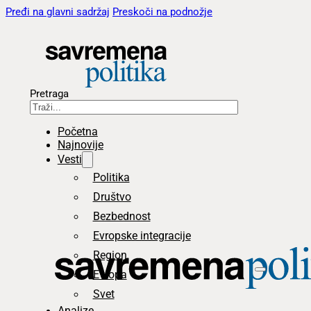
Pređi na glavni sadržaj
Preskoči na podnožje
Pretraga
Početna
Najnovije
Vesti
Politika
Društvo
Bezbednost
Evropske integracije
Region
Evropa
Svet
Analize