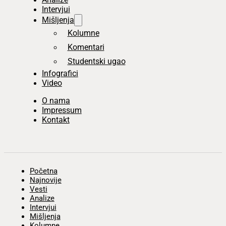
Intervjui
Mišljenja
Kolumne
Komentari
Studentski ugao
Infografici
Video
O nama
Impressum
Kontakt
Početna
Najnovije
Vesti
Analize
Intervjui
Mišljenja
Kolumne