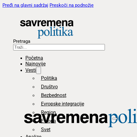
Pređi na glavni sadržaj
Preskoči na podnožje
Pretraga
Početna
Najnovije
Vesti
Politika
Društvo
Bezbednost
Evropske integracije
Region
Evropa
Svet
Analize