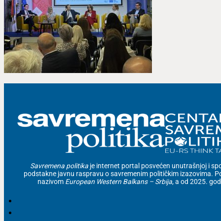
Savremena politika
je internet portal posvećen unutrašnjoj i spolj
podstakne javnu raspravu o savremenim političkim izazovima. Po
nazivom
European Western Balkans – Srbija
, a od 2025. go