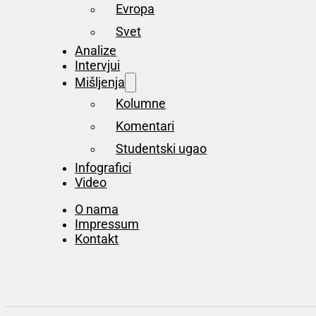
Evropa
Svet
Analize
Intervjui
Mišljenja
Kolumne
Komentari
Studentski ugao
Infografici
Video
O nama
Impressum
Kontakt