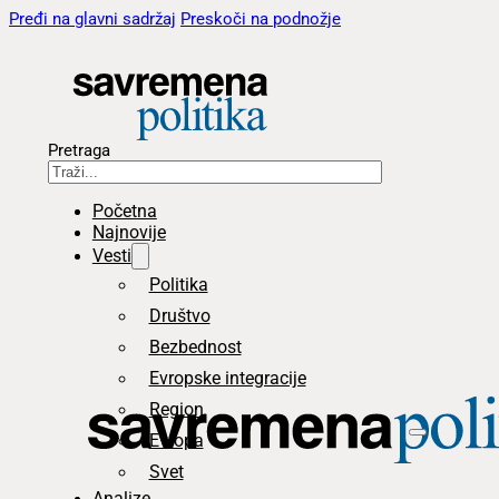
Pređi na glavni sadržaj
Preskoči na podnožje
Pretraga
Početna
Najnovije
Vesti
Politika
Društvo
Bezbednost
Evropske integracije
Region
Evropa
Svet
Analize