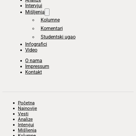
Intervjui
Mišljenja
Kolumne
Komentari
Studentski ugao
Infografici
Video
O nama
Impressum
Kontakt
Početna
Najnovije
Vesti
Analize
Intervjui
Mišljenja
Kolumne