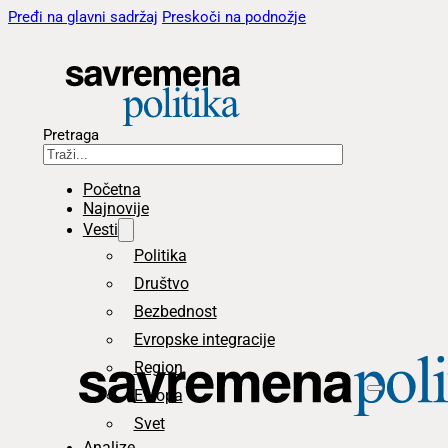
Pređi na glavni sadržaj
Preskoči na podnožje
Pretraga
Početna
Najnovije
Vesti
Politika
Društvo
Bezbednost
Evropske integracije
Region
Evropa
Svet
Analize