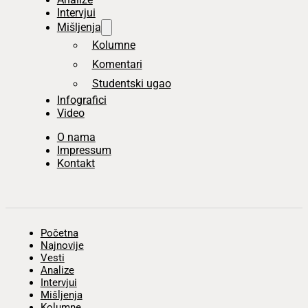
Intervjui
Mišljenja
Kolumne
Komentari
Studentski ugao
Infografici
Video
O nama
Impressum
Kontakt
Početna
Najnovije
Vesti
Analize
Intervjui
Mišljenja
Kolumne