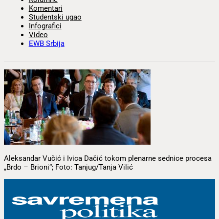
Komentari
Studentski ugao
Infografici
Video
EWB Srbija
Aleksandar Vučić i Ivica Dačić tokom plenarne sednice procesa
„Brdo – Brioni“; Foto: Tanjug/Tanja Vilić