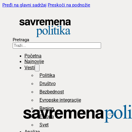
Pređi na glavni sadržaj
Preskoči na podnožje
Pretraga
Početna
Najnovije
Vesti
Politika
Društvo
Bezbednost
Evropske integracije
Region
Evropa
Svet
Analize