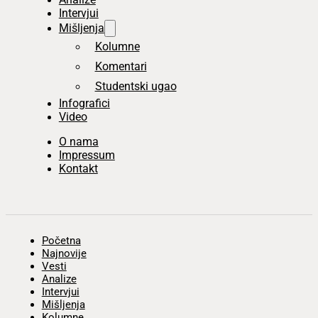
Intervjui
Mišljenja
Kolumne
Komentari
Studentski ugao
Infografici
Video
O nama
Impressum
Kontakt
Početna
Najnovije
Vesti
Analize
Intervjui
Mišljenja
Kolumne