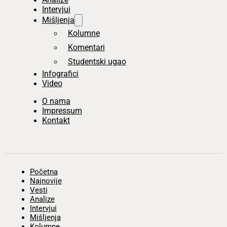
Intervjui
Mišljenja
Kolumne
Komentari
Studentski ugao
Infografici
Video
O nama
Impressum
Kontakt
Početna
Najnovije
Vesti
Analize
Intervjui
Mišljenja
Kolumne