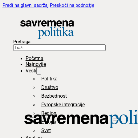
Pređi na glavni sadržaj
Preskoči na podnožje
Pretraga
Početna
Najnovije
Vesti
Politika
Društvo
Bezbednost
Evropske integracije
Region
Evropa
Svet
Analize